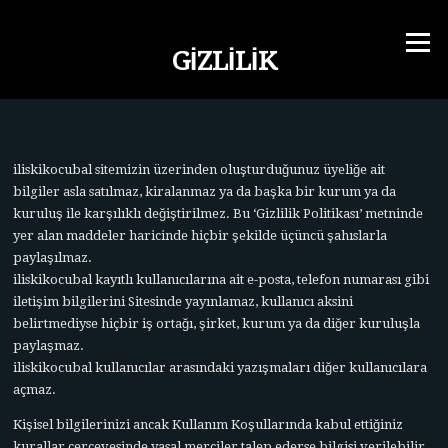
İçeriğe
geç
Menü
GIZLILIK
iliskikocubal sitemizin üzerinden oluşturduğunuz üyeliğe ait
bilgiler asla satılmaz, kiralanmaz ya da başka bir kurum ya da
kuruluş ile karşılıklı değiştirilmez. Bu ‘Gizlilik Politikası’ metninde
yer alan maddeler haricinde hiçbir şekilde üçüncü şahıslarla
paylaşılmaz.
iliskikocubal kayıtlı kullanıcılarına ait e-posta, telefon numarası gibi
iletişim bilgilerini Sitesinde yayınlamaz, kullanıcı aksini
belirtmediyse hiçbir iş ortağı, şirket, kurum ya da diğer kuruluşla
paylaşmaz.
iliskikocubal kullanıcılar arasındaki yazışmaları diğer kullanıcılara
açmaz.
Kişisel bilgilerinizi ancak Kullanım Koşullarında kabul ettiğiniz
kurallar çerçevesinde yasal merciler talep ederse bilgisi verilebilir.