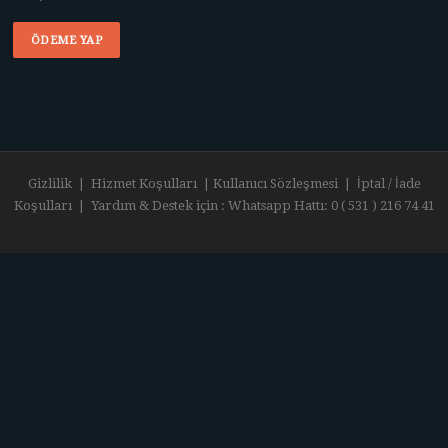
ÖDEME YAP
Gizlilik
|
Hizmet Koşulları
|
Kullanıcı Sözleşmesi
|
İptal / İade
Koşulları
| Yardım & Destek için : Whatsapp Hattı: 0 ( 531 ) 216 74 41
FameThemes
tarafından
Screenr
parallax
theme